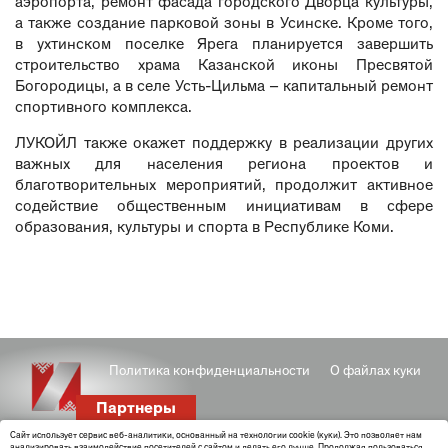
аэропорта, ремонт фасада городского Дворца культуры,
а также создание парковой зоны в Усинске. Кроме того,
в ухтинском поселке Ярега планируется завершить
строительство храма Казанской иконы Пресвятой
Богородицы, а в селе Усть-Цильма – капитальный ремонт
спортивного комплекса.
ЛУКОЙЛ также окажет поддержку в реализации других
важных для населения региона проектов и
благотворительных мероприятий, продолжит активное
содействие общественным инициативам в сфере
образования, культуры и спорта в Республике Коми.
Политика конфиденциальности
О файлах куки
Партнеры
Cайт использует сервис веб-аналитики, основанный на технологии cookie (куки). Это позволяет нам
анализировать взаимодействие посетителей с сайтом и делать его лучше. Продолжая пользоваться