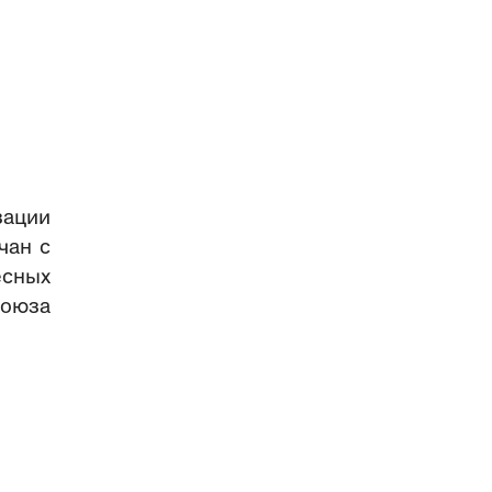
зации
чан с
есных
союза