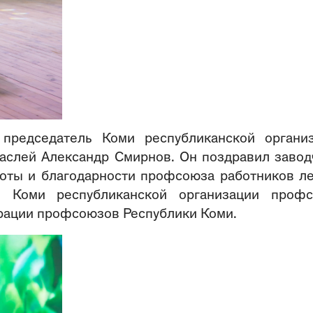
председатель Коми республиканской органи
аслей Александр Смирнов. Он поздравил завод
моты и благодарности профсоюза работников л
, Коми республиканской организации проф
рации профсоюзов Республики Коми.