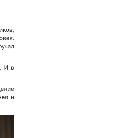
иков,
овек.
ручал
. И в
дение
нев и