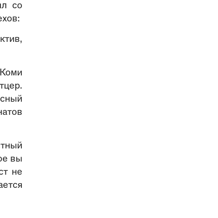
ил со
ехов:
тив,
 Коми
тцер.
исный
натов
стный
ое вы
ст не
ается