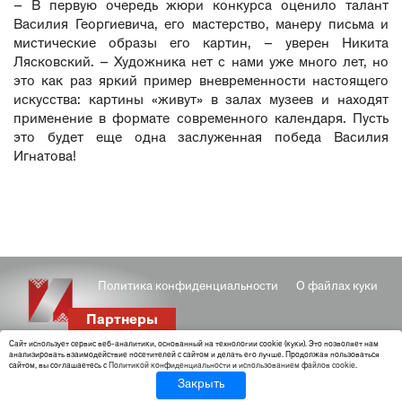
– В первую очередь жюри конкурса оценило талант
Василия Георгиевича, его мастерство, манеру письма и
мистические образы его картин, – уверен Никита
Лясковский. – Художника нет с нами уже много лет, но
это как раз яркий пример вневременности настоящего
искусства: картины «живут» в залах музеев и находят
применение в формате современного календаря. Пусть
это будет еще одна заслуженная победа Василия
Игнатова!
Политика конфиденциальности
О файлах куки
Партнеры
Cайт использует сервис веб-аналитики, основанный на технологии cookie (куки). Это позволяет нам
анализировать взаимодействие посетителей с сайтом и делать его лучше. Продолжая пользоваться
сайтом, вы соглашаетесь с
Политикой конфиденциальности
и
использованием файлов cookie
.
Закрыть