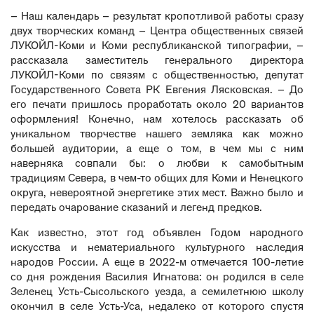
– Наш календарь – результат кропотливой работы сразу
двух творческих команд – Центра общественных связей
ЛУКОЙЛ-Коми и Коми республиканской типографии, –
рассказала заместитель генерального директора
ЛУКОЙЛ-Коми по связям с общественностью, депутат
Государственного Совета РК Евгения Лясковская. – До
его печати пришлось проработать около 20 вариантов
оформления! Конечно, нам хотелось рассказать об
уникальном творчестве нашего земляка как можно
большей аудитории, а еще о том, в чем мы с ним
наверняка совпали бы: о любви к самобытным
традициям Севера, в чем-то общих для Коми и Ненецкого
округа, невероятной энергетике этих мест. Важно было и
передать очарование сказаний и легенд предков.
Как известно, этот год объявлен Годом народного
искусства и нематериального культурного наследия
народов России. А еще в 2022-м отмечается 100-летие
со дня рождения Василия Игнатова: он родился в селе
Зеленец Усть-Сысольского уезда, а семилетнюю школу
окончил в селе Усть-Уса, недалеко от которого спустя