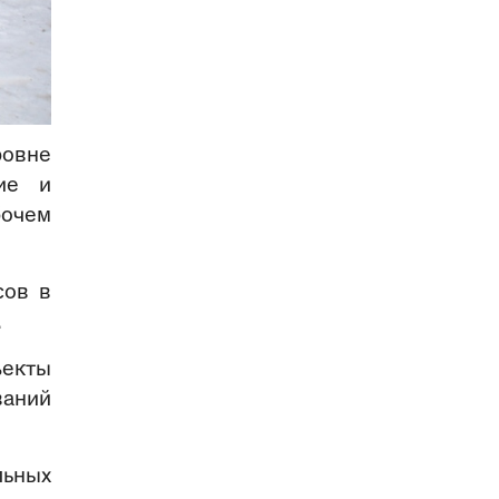
ровне
ие и
бочем
сов в
.
ъекты
ваний
ьных