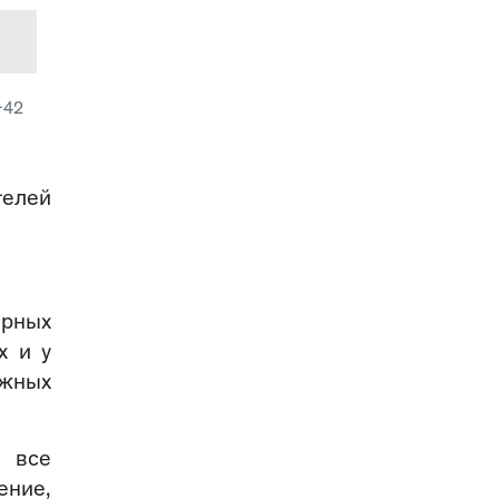
-42
телей
ерных
х и у
ажных
 все
ние,