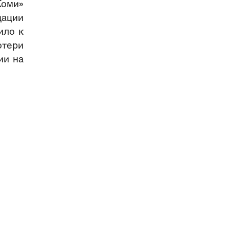
Коми»
дации
ило к
отери
ии на