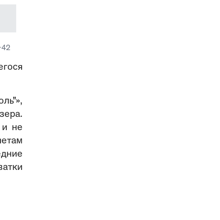
-42
егося
ль"»,
зера.
 и не
четам
едние
атки